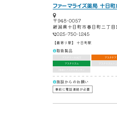
ファーマライズ薬局 十日町
〒948-0057
新潟県十日町市春日町二丁目1
025-750-1245
最寄り駅
十日町駅
【
】
取扱製品
アスタリールACT
アスタケア
アスタリズム
アスタリズムト
NMN+アスタキサンチン
施設からのお願い
事前に電話連絡が必要