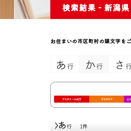
検索結果 - 新潟県
お住まいの市区町村の頭文字を
あ
か
さ
行
行
アスタリールACT
アスタケア
エナ
あ
行
1件