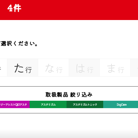
4件
ご選択ください。
た
な
は
ま
行
行
行
行
行
取扱製品 絞り込み
ジーアシストQ10アスタ
アスタリズム
アスタリズムトニック
DogCare