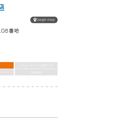
店
Google map
08番地
エナジーアシストQ10アスタ
ニック
DogCare