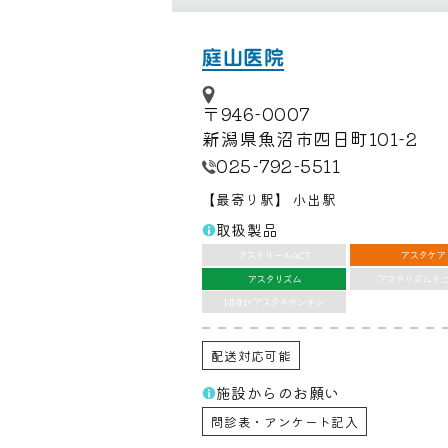
庭山医院
〒946-0007
新潟県魚沼市四日町101-2
025-792-5511
最寄り駅
小出駅
【
】
取扱製品
アスタリールACT
アスタケア
アスタリズム
アスタリズムト
NMN+アスタキサンチン
配送対応可能
施設からのお願い
問診表・アンケート記入