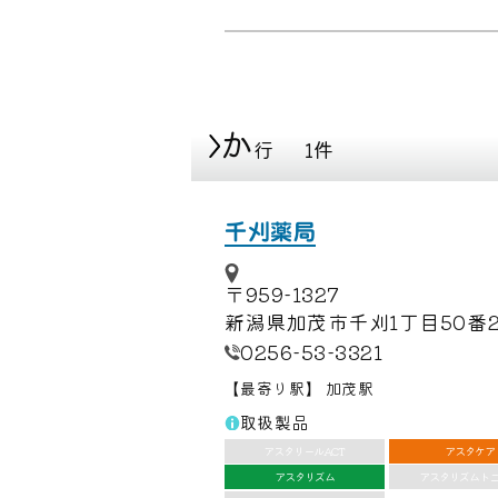
か
行
1件
千刈薬局
〒959-1327
新潟県加茂市千刈1丁目50番2
0256-53-3321
最寄り駅
加茂駅
【
】
取扱製品
アスタリールACT
アスタケア
アスタリズム
アスタリズムト