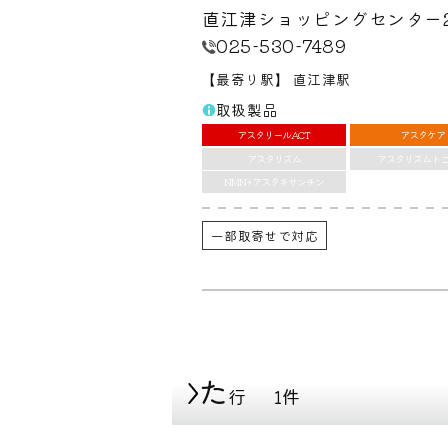
直江津ショッピングセンター
025-530-7489
最寄り駅
直江津駅
【
】
取扱製品
アスタリールACT
アスタケア
アスタリズム
アスタリズムト
NMN+アスタキサンチン
一部取寄せで対応
た
行
1件