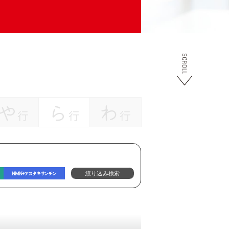
や
ら
わ
行
行
行
NMN+アスタキサンチン
絞り込み検索