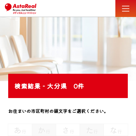
検索結果 - 大分県
0件
お住まいの市区町村の頭文字をご選択ください。
あ
か
さ
た
な
行
行
行
行
行