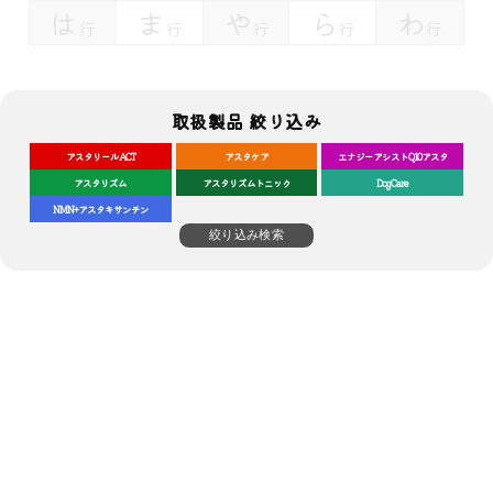
は
ま
や
ら
わ
行
行
行
行
行
取扱製品 絞り込み
アスタリールACT
アスタケア
エナジーアシストQ10アスタ
アスタリズム
アスタリズムトニック
DogCare
NMN+アスタキサンチン
絞り込み検索