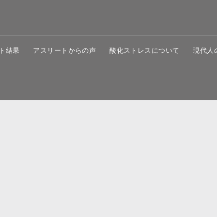
ト結果
アスリートからの声
酸化ストレスについて
現代人
アスタキサンチン
アスタリールのこだわり
会社概要
お知ら
プライバシーポリシー
サイトマップ