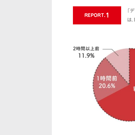
「
1
REPORT.
は